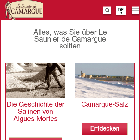
DE
Na
Suche
ak
Direkt
zum
Alles, was Sie über Le
Inhalt
Saunier de Camargue
sollten
Die Geschichte der
Camargue-Salz
Salinen von
Aigues-Mortes
Entdecken